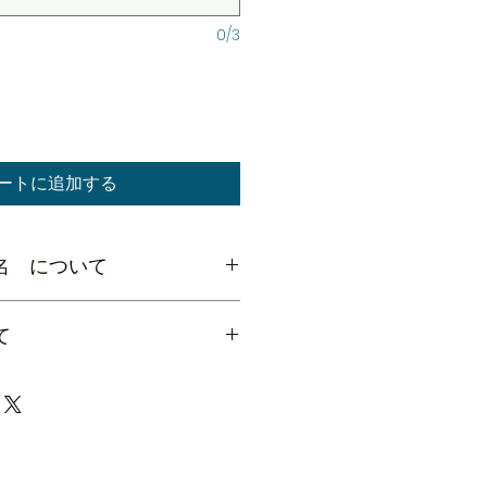
0/3
ートに追加する
人名 について
い目に / (スラッシュ)を入れてく
て
人名の色はブランドロゴと同じ色に
合は番号の周りに柄色のフチを付け
致します。