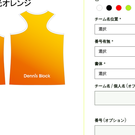
チーム名位置
*
選択
番号有無
*
選択
書体
*
選択
チーム名 / 個人名 (オ
番号 (オプション)