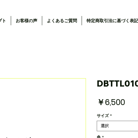
プト
お客様の声
よくあるご質問
特定商取引法に基づく表
DBTTL0
価
￥6,500
格
サイズ
*
選択
色
*