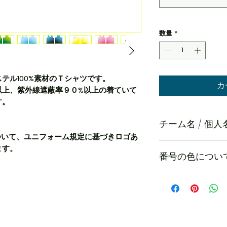
数量
*
テル100%素材のＴシャツです。
カ
以上、紫外線遮蔽率９０%以上の着ていて
す。
チーム名 / 個
ゴについて、ユニフォーム規定に基づきロゴあ
チーム名と個人名の境
ます。
番号の色につい
ださい
番号・チーム名・個
なります。
番号が見えづらい場
て見えやすいように