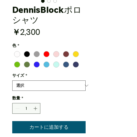
DennisBlockポロ
シャツ
価
￥2,300
格
色
*
サイズ
*
数量
*
カートに追加する