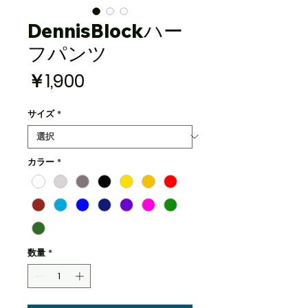
DennisBlockハー
フパンツ
価
￥1,900
格
サイズ
*
カラー
*
数量
*