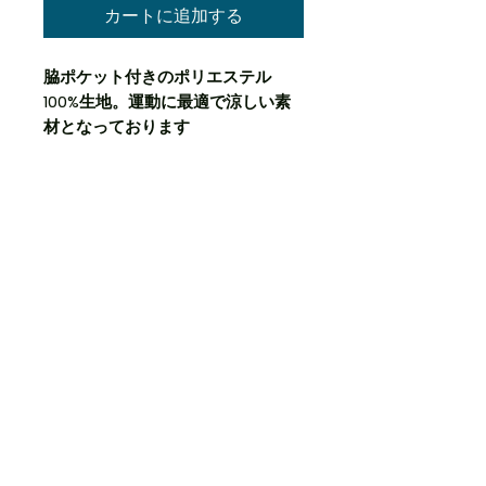
カートに追加する
脇ポケット付きのポリエステル
100%生地。運動に最適で涼しい素
材となっております
生地特性
POINT①：吸汗・速乾・薄く・軽くで
返品・返金ポリシー
通気性が良い裏メッシュ素材
POINT②：表面がサラサラで砂などす
ぐ取り払えます
返品・返金ポリシーを入力してくださ
商品の配送について
POINT③：ポケット付き仕様のためお
い。顧客が商品に満足しなかった場合
出かけの際にも便利
や、不備があった場合に行う手続きの
POINT④：ウェストに紐有り。抜けな
手順などを説明しましょう。内容を明
配送地域、料金、所要時間、梱包な
い仕様となっております
確にすることで顧客からの信頼を獲得
ど、商品の配送に関する情報を入力し
し、安心して商品を購入していただけ
てください。配送情報を明確にするこ
ます。
とで顧客からの信頼を獲得し、安心し
て商品を購入していただけます。