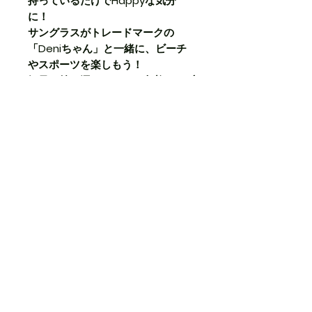
持っているだけでHappyな気分
に！
サングラスがトレードマークの
「Deniちゃん」と一緒に、ビーチ
やスポーツを楽しもう！
軽量で持ち運びやすく、巾着タイプ
だから荷物の出し入れもラクラク。
生地：ポリエステル100％
本体サイズ：W42cm×H53cm
ーお取り扱いについてー
プリント部分は摩擦や洗濯により
徐々に剥がれる場合があります