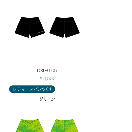
DBLP0105
価格
￥6,500
レディースパンツ04