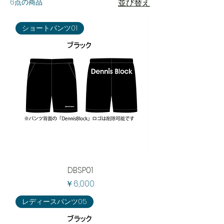
6点の商品
並び替え
ショートパンツ01
DBSP01
価格
￥6,000
レディースパンツ05