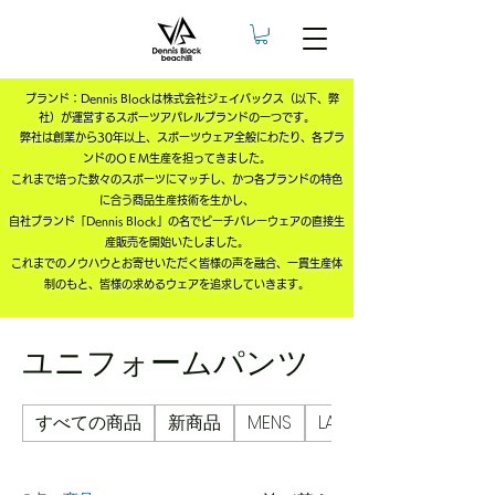
ブランド：Dennis Blockは株式会社ジェイバックス（以下、弊
社）が運営するスポーツアパレルブランドの一つです。
弊社は創業から30年以上、スポーツウェア全般にわたり、
各ブラ
ンドのＯＥＭ生産を担ってきました。
これまで培った数々のスポーツにマッチし、かつ各ブランドの特色
に合う
商品生産技術を生かし、
自社ブランド「Dennis Block」
の名で
ビーチバレーウェアの直接生
産販売を開始いたしました。
これまでのノウハウとお寄せいただく皆様の声を融合、
一貫生産体
制のもと、皆様の求めるウェアを追求していきます。
ユニフォームパンツ
すべての商品
新商品
MENS
LADIES