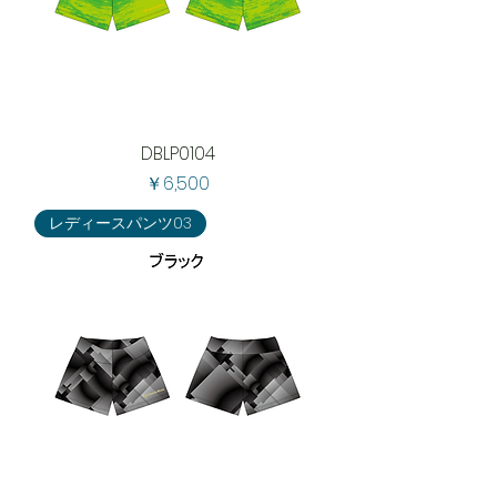
DBLP0104
価格
￥6,500
レディースパンツ03