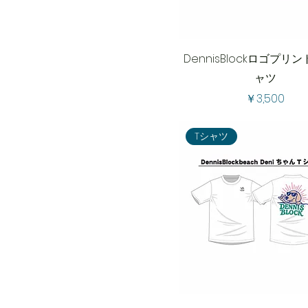
DennisBlockロゴプリ
ャツ
価格
￥3,500
Tシャツ