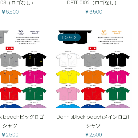
L0103（ロゴなし）
DBTTL0102（ロゴなし）
価格
価格
￥6,500
￥6,500
Tシャツ
ock beachビッグロゴT
DennisBlock beachメインロゴT
シャツ
シャツ
価格
価格
￥2,500
￥2,500