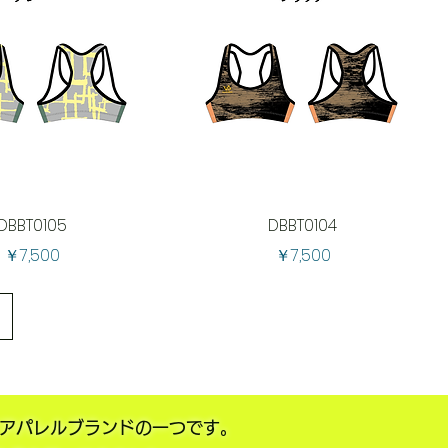
DBBT0105
DBBT0104
価格
価格
￥7,500
￥7,500
ーツアパレルブランドの一つです。