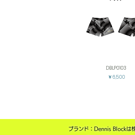
DBLP0103
価格
￥6,500
ブランド：Dennis Bl