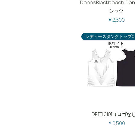
DennisBlockbeach De
シャツ
価格
￥2,500
レディースタンクトップ0
DBTTL0101（ロゴな
価格
￥6,500