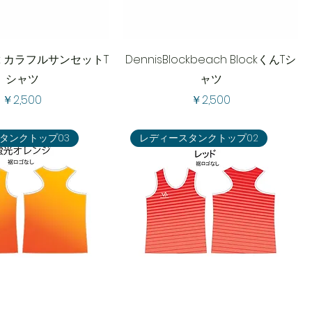
ock カラフルサンセットT
DennisBlockbeach BlockくんTシ
シャツ
ャツ
価格
価格
￥2,500
￥2,500
タンクトップ03
レディースタンクトップ02