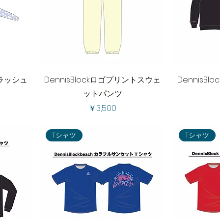
スラッシュ
DennisBlockロゴプリントスウェ
DennisB
ットパンツ
価格
￥3,500
Tシャツ
Tシャツ