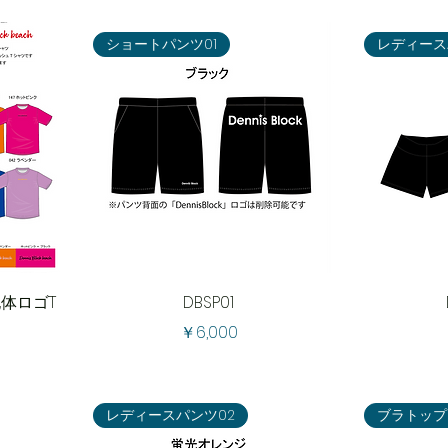
ショートパンツ01
レディース
筆記体ロゴT
DBSP01
価格
￥6,000
レディースパンツ02
ブラトップ