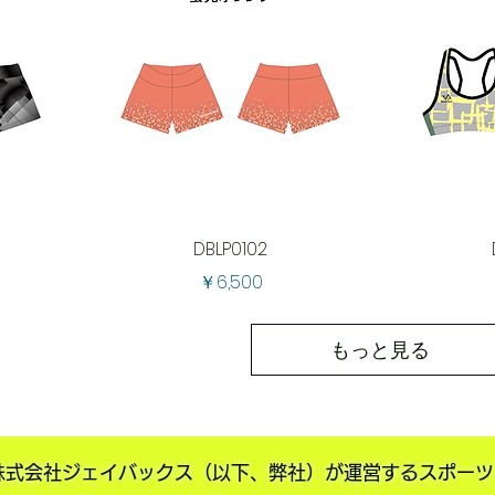
DBLP0102
価格
￥6,500
もっと見る
ockは株式会社ジェイバックス（以下、弊社）が運営するスポ