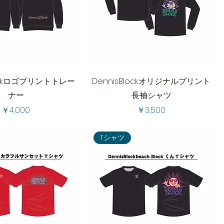
lockロゴプリントトレー
DennisBlockオリジナルプリント
ナー
長袖シャツ
価格
価格
￥4,000
￥3,500
Tシャツ