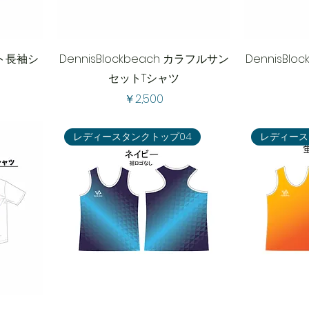
ント長袖シ
DennisBlockbeach カラフルサン
DennisBl
セットTシャツ
価格
￥2,500
レディースタンクトップ04
レディース