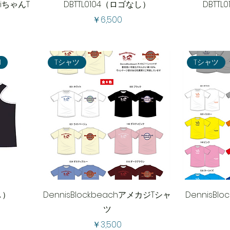
niちゃんT
DBTTL0104（ロゴなし）
DBTT
価格
￥6,500
1
Tシャツ
Tシャツ
し）
DennisBlockbeachアメカジTシャ
DennisBl
ツ
価格
￥3,500