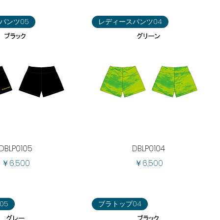
パンツ05
レディースパンツ04
DBLP0105
DBLP0104
価格
価格
￥6,500
￥6,500
05
ブラトップ04