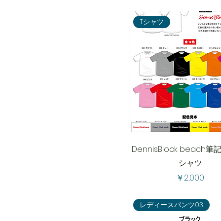
Tシャツ
DennisBlock beach
シャツ
価格
￥2,000
レディースパンツ03